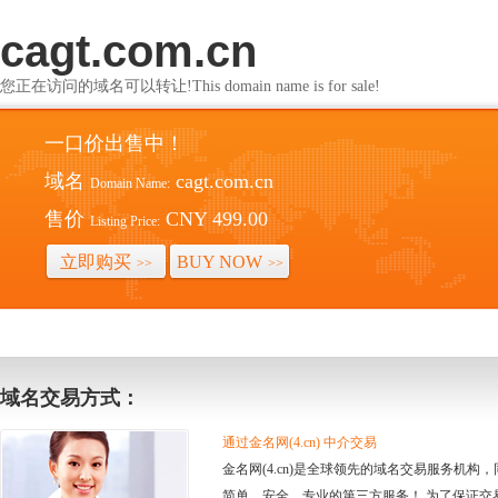
cagt.com.cn
您正在访问的域名可以转让!This domain name is for sale!
一口价出售中！
域名
cagt.com.cn
Domain Name:
售价
CNY 499.00
Listing Price:
立即购买
BUY NOW
>>
>>
域名交易方式：
通过金名网(4.cn) 中介交易
金名网(4.cn)是全球领先的域名交易服务机
简单、安全、专业的第三方服务！ 为了保证交